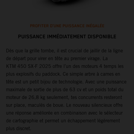
PROFITER D’UNE PUISSANCE INÉGALÉE
PUISSANCE IMMÉDIATEMENT DISPONIBLE
Dès que la grille tombe, il est crucial de jaillir de la ligne
T
de départ pour virer en tête au premier virage. La
F
KTM 450 SX-F 2025 offre l’un des moteurs 4 temps les
n
er
plus explosifs du paddock. Ce simple arbre à cames en
r
tête est un petit bijou de technologie. Avec une puissance
h
e
maximale de sortie de plus de 63 cv et un poids total du
s
moteur de 26,8 kg seulement, tes concurrents resteront
l
sur place, maculés de boue. Le nouveau silencieux offre
l
une réponse améliorée en combinaison avec le sélecteur
b
de cartographie et permet un échappement légèrement
Q
plus discret.
v