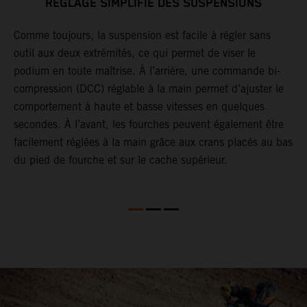
RÉGLAGE SIMPLIFIÉ DES SUSPENSIONS
ir
Comme toujours, la suspension est facile à régler sans
G
outil aux deux extrémités, ce qui permet de viser le
j
podium en toute maîtrise. À l’arrière, une commande bi-
r
es
compression (DCC) réglable à la main permet d’ajuster le
o
comportement à haute et basse vitesses en quelques
T
secondes. À l’avant, les fourches peuvent également être
c
facilement réglées à la main grâce aux crans placés au bas
a
du pied de fourche et sur le cache supérieur.
p
a
S