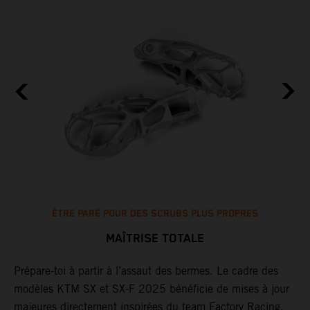
ÊTRE PARÉ POUR DES SCRUBS PLUS PROPRES
MAÎTRISE TOTALE
Prépare-toi à partir à l’assaut des bermes. Le cadre des
L
es
modèles KTM SX et SX-F 2025 bénéficie de mises à jour
d
majeures directement inspirées du team Factory Racing.
l