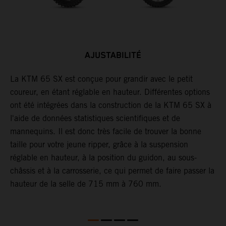
AJUSTABILITÉ
La KTM 65 SX est conçue pour grandir avec le petit
L
coureur, en étant réglable en hauteur. Différentes options
H
ont été intégrées dans la construction de la KTM 65 SX à
d
l'aide de données statistiques scientifiques et de
c
mannequins. Il est donc très facile de trouver la bonne
d
taille pour votre jeune ripper, grâce à la suspension
c
réglable en hauteur, à la position du guidon, au sous-
c
châssis et à la carrosserie, ce qui permet de faire passer la
d
hauteur de la selle de 715 mm à 760 mm.