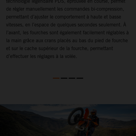
technologie légendaire PDS, éprouvée en course, permet
p
de régler manuellement les commandes bi-compression,
b
permettant d’ajuster le comportement à haute et basse
e
vitesses, en l’espace de quelques secondes seulement. À
a
l’avant, les fourches sont également facilement réglables à
T
la main grâce aux crans placés au bas du pied de fourche
é
et sur le cache supérieur de la fourche, permettant
e
d’effectuer les réglages à la volée.
r