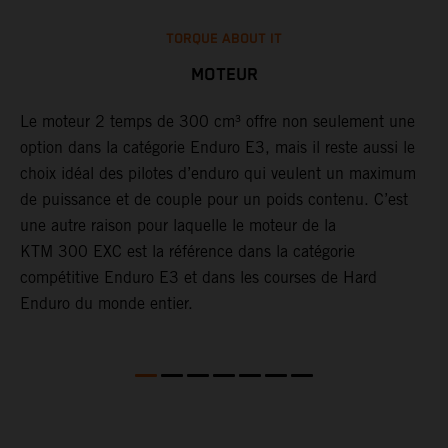
TORQUE ABOUT IT
MOTEUR
le
Le moteur 2 temps de 300 cm³ offre non seulement une
​
option dans la catégorie Enduro E3, mais il reste aussi le
d
choix idéal des pilotes d’enduro qui veulent un maximum
à
r
de puissance et de couple pour un poids contenu. C’est
a
une autre raison pour laquelle le moteur de la
t
KTM 300 EXC est la référence dans la catégorie
a
compétitive Enduro E3 et dans les courses de Hard
p
Enduro du monde entier.
d
l