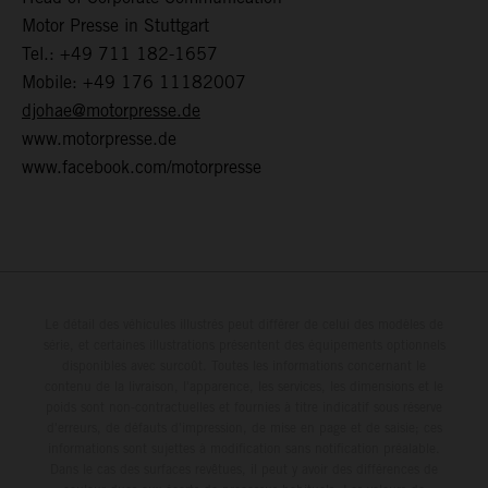
Motor Presse in Stuttgart
Tel.: +49 711 182-1657
Mobile: +49 176 11182007
djohae@motorpresse.de
www.motorpresse.de
www.facebook.com/motorpresse
Le détail des véhicules illustrés peut différer de celui des modèles de
série, et certaines illustrations présentent des équipements optionnels
disponibles avec surcoût. Toutes les informations concernant le
contenu de la livraison, l'apparence, les services, les dimensions et le
poids sont non-contractuelles et fournies à titre indicatif sous réserve
d'erreurs, de défauts d'impression, de mise en page et de saisie; ces
informations sont sujettes à modification sans notification préalable.
Dans le cas des surfaces revêtues, il peut y avoir des différences de