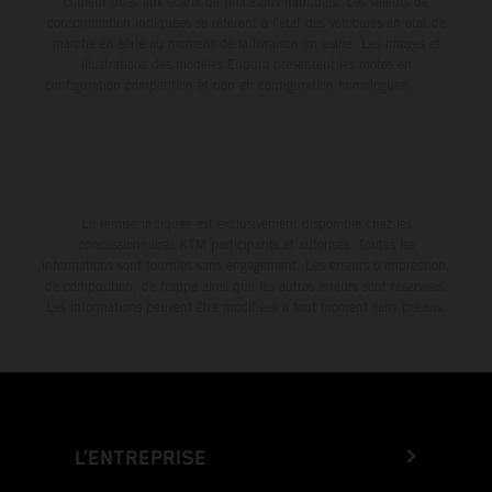
couleur dues aux écarts de processus habituels. Les valeurs de
consommation indiquées se réfèrent à l'état des véhicules en état de
marche en série au moment de la livraison en usine. Les images et
illustrations des modèles Enduro présentent les motos en
configuration compétition et non en configuration homologuée.
La remise indiquée est exclusivement disponible chez les
concessionnaires KTM participants et autorisés. Toutes les
informations sont fournies sans engagement. Les erreurs d'impression,
de composition, de frappe ainsi que les autres erreurs sont réservées.
Les informations peuvent être modifiées à tout moment sans préavis.
L’ENTREPRISE