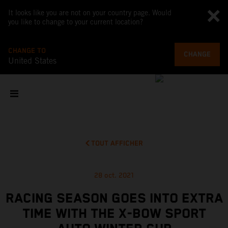
It looks like you are not on your country page. Would
you like to change to your current location?
CHANGE TO
CHANGE
United States
TOUT AFFICHER
28 oct. 2021
RACING SEASON GOES INTO EXTRA
TIME WITH THE X-BOW SPORT