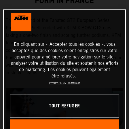
FORM IN FRANCE
The first round of the Fanatec GT2 European Series
Powered by Pirelli ended with KTM X-BOW GT2 cars
taking a one-two finish and scoring further podiums. KTM
teams RTR Projects and MZR prevailed ahead of strong
En cliquant sur « Accepter tous les cookies », vous
competition from the likes of Maserati, Mercedes-AMG,
acceptez que des cookies soient enregistrés sur votre
appareil pour améliorer votre navigation sur le site,
Porsche and Audi at Circuit Paul Ricard, and the weekend
analyser votre utilisation du site et soutenir nos efforts
was rounded out by successful performances from other
de marketing. Les cookies peuvent également
customer teams.
être refusés.
Privacy Policy
Impression
TOUT REFUSER