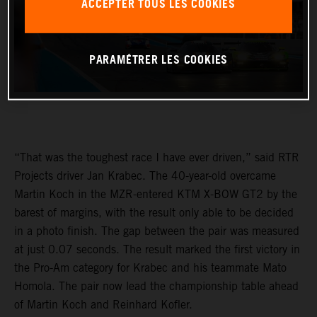
ACCEPTER TOUS LES COOKIES
PARAMÉTRER LES COOKIES
“That was the toughest race I have ever driven,” said RTR
Projects driver Jan Krabec. The 40-year-old overcame
Martin Koch in the MZR-entered KTM X-BOW GT2 by the
barest of margins, with the result only able to be decided
in a photo finish. The gap between the pair was measured
at just 0.07 seconds. The result marked the first victory in
the Pro-Am category for Krabec and his teammate Mato
Homola. The pair now lead the championship table ahead
of Martin Koch and Reinhard Kofler.