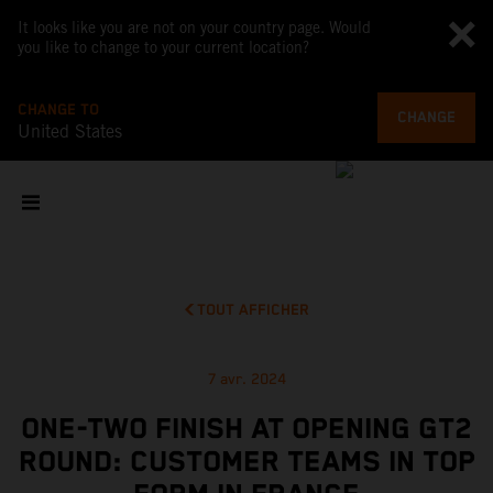
It looks like you are not on your country page. Would
you like to change to your current location?
CHANGE TO
CHANGE
United States
TOUT AFFICHER
7 avr. 2024
ONE-TWO FINISH AT OPENING GT2
ROUND: CUSTOMER TEAMS IN TOP