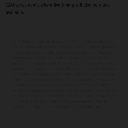
(24hseries.com), where live timing will also be made
available.
Le détail des véhicules illustrés peut différer de celui des modèles de
série, et certaines illustrations présentent des équipements optionnels
disponibles avec surcoût. Toutes les informations concernant le
contenu de la livraison, l'apparence, les services, les dimensions et le
poids sont non-contractuelles et fournies à titre indicatif sous réserve
d'erreurs, de défauts d'impression, de mise en page et de saisie; ces
informations sont sujettes à modification sans notification préalable.
Dans le cas des surfaces revêtues, il peut y avoir des différences de
couleur dues aux écarts de processus habituels. Les valeurs de
consommation indiquées se réfèrent à l'état des véhicules en état de
marche en série au moment de la livraison en usine. Les images et
illustrations des modèles Enduro présentent les motos en
configuration compétition et non en configuration homologuée.