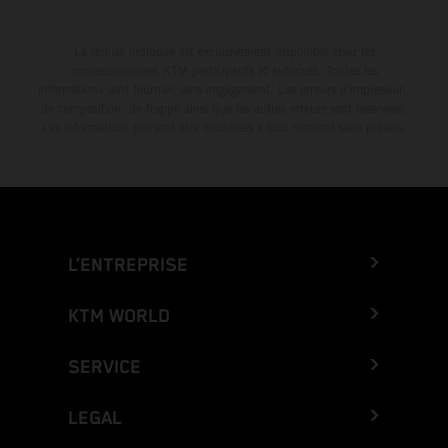
La remise indiquée est exclusivement disponible chez les
concessionnaires KTM participants et autorisés. Toutes les
informations sont fournies sans engagement. Les erreurs d'impression,
de composition, de frappe ainsi que les autres erreurs sont réservées.
Les informations peuvent être modifiées à tout moment sans préavis.
L’ENTREPRISE
KTM WORLD
SERVICE
LEGAL