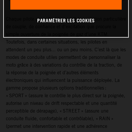
Chaque pilote connaît et reconnaît la sensation particulière
PARAMÉTRER LES COOKIES
de couple, de confiance et d’excitation que procure la
simple ouverture de la poignée de gaz d’une KTM.
Toutefois, dans certaines situations, les pilotes en
attendent un peu plus... ou un peu moins. C’est là que les
modes de conduite utiles permettent de personnaliser la
moto grâce à des variations du contrôle de la traction, de
la réponse de la poignée et d’autres éléments
électroniques qui influencent la puissance déployée. La
gamme propose plusieurs options traditionnelles :
« SPORT » (assure le contrôle le plus direct sur la poignée,
autorise un niveau de drift respectable et une quantité
perceptible de dérapage), « STREET » (assure une
conduite fluide, confortable et contrôlable), « RAIN »
(permet une intervention rapide et une adhérence