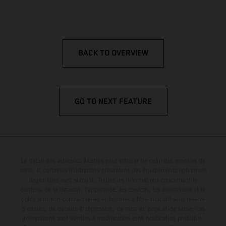
BACK TO OVERVIEW
GO TO NEXT FEATURE
Le détail des véhicules illustrés peut différer de celui des modèles de
série, et certaines illustrations présentent des équipements optionnels
disponibles avec surcoût. Toutes les informations concernant le
contenu de la livraison, l'apparence, les services, les dimensions et le
poids sont non-contractuelles et fournies à titre indicatif sous réserve
d'erreurs, de défauts d'impression, de mise en page et de saisie; ces
informations sont sujettes à modification sans notification préalable.