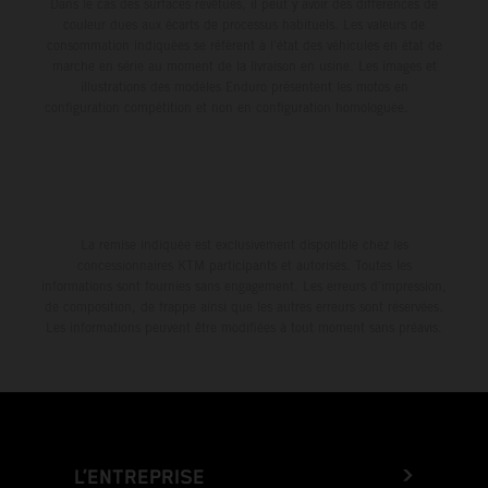
Dans le cas des surfaces revêtues, il peut y avoir des différences de
couleur dues aux écarts de processus habituels. Les valeurs de
consommation indiquées se réfèrent à l'état des véhicules en état de
marche en série au moment de la livraison en usine. Les images et
illustrations des modèles Enduro présentent les motos en
configuration compétition et non en configuration homologuée.
La remise indiquée est exclusivement disponible chez les
concessionnaires KTM participants et autorisés. Toutes les
informations sont fournies sans engagement. Les erreurs d'impression,
de composition, de frappe ainsi que les autres erreurs sont réservées.
Les informations peuvent être modifiées à tout moment sans préavis.
L’ENTREPRISE