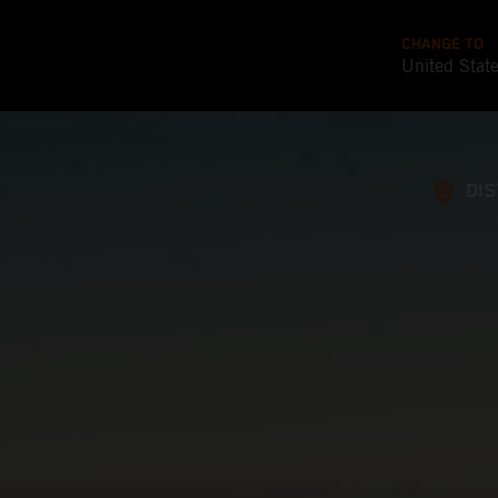
CHANGE TO
United Stat
DI