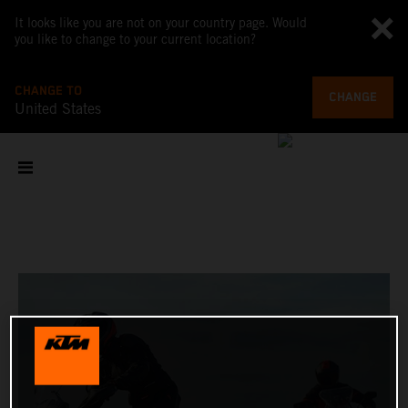
It looks like you are not on your country page. Would
you like to change to your current location?
CHANGE TO
CHANGE
United States