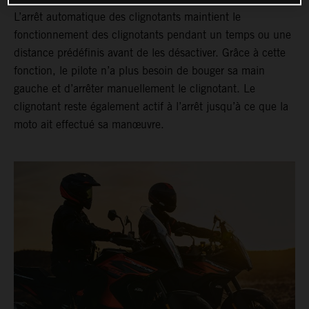
L’arrêt automatique des clignotants maintient le
fonctionnement des clignotants pendant un temps ou une
distance prédéfinis avant de les désactiver. Grâce à cette
fonction, le pilote n’a plus besoin de bouger sa main
gauche et d’arrêter manuellement le clignotant. Le
clignotant reste également actif à l’arrêt jusqu’à ce que la
moto ait effectué sa manœuvre.