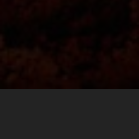
Finding the perfect balance between comfort and
durability goes a long way on race day. For the fast pace
walk to the ultimate spectator corner at Mugello, or the
long hike to Carl’s Dinner, to a VIP pit walk, or the after
party, KTM POWERWEAR REPLICA TEAM SHOES are