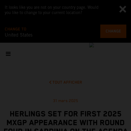
It looks like you are not on your country page. Would
you like to change to your current location?
CHANGE TO
CHANGE
United States
TOUT AFFICHER
31 mars 2025
HERLINGS SET FOR FIRST 2025
MXGP APPEARANCE WITH ROUND