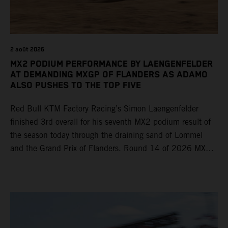
2 août 2026
MX2 PODIUM PERFORMANCE BY LAENGENFELDER
AT DEMANDING MXGP OF FLANDERS AS ADAMO
ALSO PUSHES TO THE TOP FIVE
Red Bull KTM Factory Racing’s Simon Laengenfelder
finished 3rd overall for his seventh MX2 podium result of
the season today through the draining sand of Lommel
and the Grand Prix of Flanders. Round 14 of 2026 MXGP
took place in more hot and dry conditions and a record
40,000+ crowd witnessed four tough and competitive
motos in which Laengenfelder shone on the KTM 250 SX-
F but Andrea Adamo also scored a bright 5th in the MXGP
class on the KTM 450 SX-F.