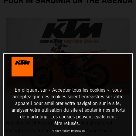
FOUR IN SARDINIA ON THE AGENDA
En cliquant sur « Accepter tous les cookies », vous
acceptez que des cookies soient enregistrés sur votre
appareil pour améliorer votre navigation sur le site,
analyser votre utilisation du site et soutenir nos efforts
de marketing. Les cookies peuvent également
Red Bull KTM Factory Racing is anticipating a full-
être refusés.
strength premier class line-up for the Grand Prix of
Privacy Policy
Impression