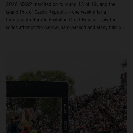
2026 MXGP marched on to round 13 of 19, and the
Grand Prix of Czech Republic – one week after a
triumphant return to Foxhill in Great Britain – saw the
series attempt the narrow, hard-packed and stony hills of
Loket. Red Bull KTM Factory Racing left a warm, breezy
and dry weekend with premier class rookie Andrea Adamo
pocketing 29 points for 6th place in MXGP with the KTM
450 SX-F.