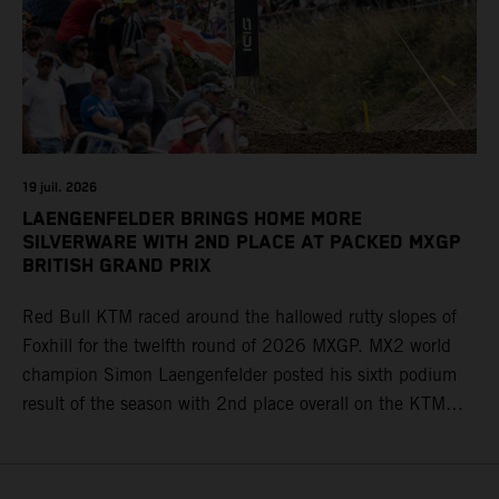
19 juil. 2026
LAENGENFELDER BRINGS HOME MORE
SILVERWARE WITH 2ND PLACE AT PACKED MXGP
BRITISH GRAND PRIX
Red Bull KTM raced around the hallowed rutty slopes of
Foxhill for the twelfth round of 2026 MXGP. MX2 world
champion Simon Laengenfelder posted his sixth podium
result of the season with 2nd place overall on the KTM
250 SX-F. Lucas Coenen could not collect any points in
Britain but still defends his status as MXGP standings
leader with the KTM 450 SX-F.