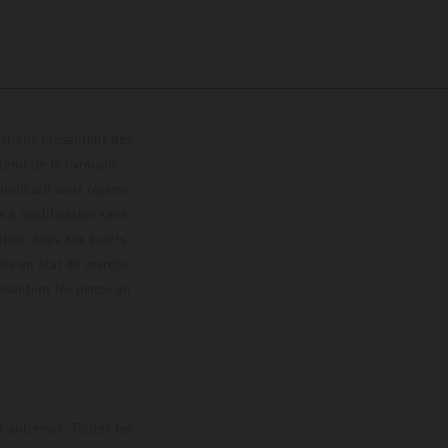
trations présentent des
enu de la livraison,
 indicatif sous réserve
s à modification sans
ouleur dues aux écarts
les en état de marche
résentent les motos en
loguée.
 autorisés. Toutes les