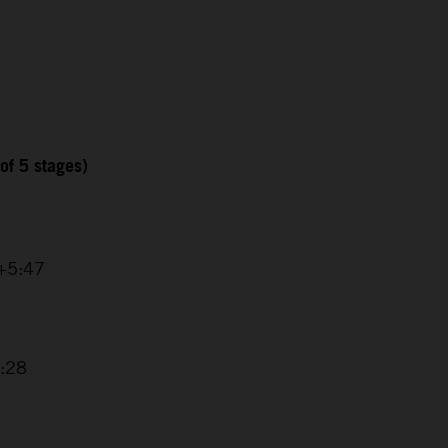
 of 5 stages)
 +5:47
2:28