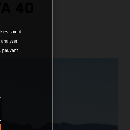
TA 40
kies soient
, analyser
es peuvent