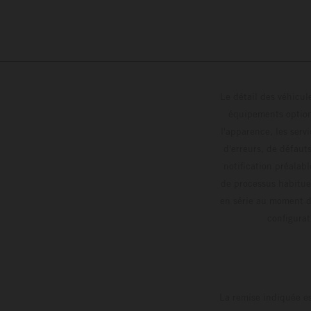
Le détail des véhicule
équipements optionn
l'apparence, les servi
d'erreurs, de défaut
notification préalabl
de processus habitue
en série au moment de
config
La remise indiquée es