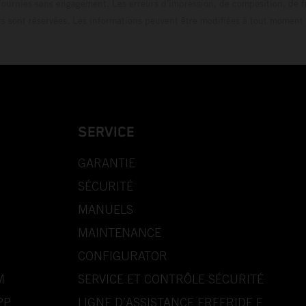
fournies sans engagement. Les erreurs d'impression, de composition, de f
rs sont réservées. Les informations peuvent être modifiées à tout moment 
SERVICE
GARANTIE
SÉCURITÉ
MANUELS
MAINTENANCE
CONFIGURATOR
M
SERVICE ET CONTRÔLE SÉCURITÉ
PP
LIGNE D’ASSISTANCE FREERIDE E