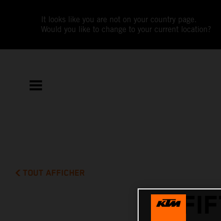
It looks like you are not on your country page.
Would you like to change to your current location?
TOUT AFFICHER
FI