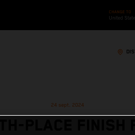
CHANGE TO
United Stat
DI
24 sept. 2024
FTH-PLACE FINISH 