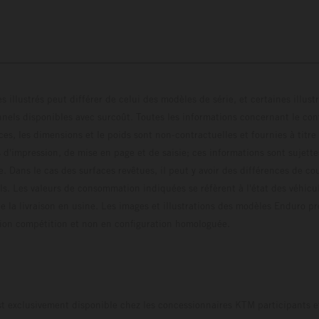
s illustrés peut différer de celui des modèles de série, et certaines illus
els disponibles avec surcoût. Toutes les informations concernant le cont
ces, les dimensions et le poids sont non-contractuelles et fournies à titre
s d'impression, de mise en page et de saisie; ces informations sont sujette
e. Dans le cas des surfaces revêtues, il peut y avoir des différences de c
ls. Les valeurs de consommation indiquées se réfèrent à l'état des véhicu
 la livraison en usine. Les images et illustrations des modèles Enduro p
uration compétition et non en configuration homo
t exclusivement disponible chez les concessionnaires KTM participants et