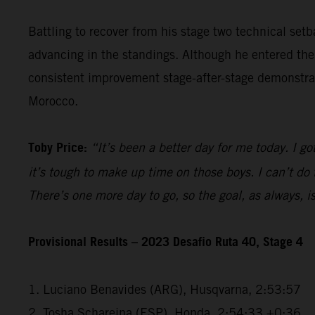
Battling to recover from his stage two technical setb
advancing in the standings. Although he entered the
consistent improvement stage-after-stage demonstrate
Morocco.
Toby Price:
“It’s been a better day for me today. I go
it’s tough to make up time on those boys. I can’t do 
There’s one more day to go, so the goal, as always, i
Provisional Results – 2023 Desafio Ruta 40, Stage 4
1. Luciano Benavides (ARG), Husqvarna, 2:53:57
2. Tosha Schareina (ESP), Honda, 2:54:33 +0:36