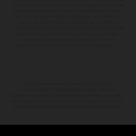
d'erreurs, de défauts d'impression, de mise en page et de saisie; ces
informations sont sujettes à modification sans notification préalable.
Dans le cas des surfaces revêtues, il peut y avoir des différences de
couleur dues aux écarts de processus habituels. Les valeurs de
consommation indiquées se réfèrent à l'état des véhicules en état de
marche en série au moment de la livraison en usine. Les images et
illustrations des modèles Enduro présentent les motos en
configuration compétition et non en configuration homologuée.
La remise indiquée est exclusivement disponible chez les
concessionnaires KTM participants et autorisés. Toutes les
informations sont fournies sans engagement. Les erreurs d'impression,
de composition, de frappe ainsi que les autres erreurs sont réservées.
Les informations peuvent être modifiées à tout moment sans préavis.