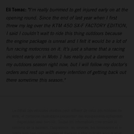
Eli Tomac:
"
I'm really bummed to get injured early on at the
opening round. Since the end of last year when I first
threw my leg over the KTM 450 SX-F FACTORY EDITION,
I said I couldn’t wait to ride this thing outdoors because
the engine package is unreal and I felt it would be a lot of
fun racing motocross on it. It’s just a shame that a racing
incident early on in Moto 1 has really put a dampener on
my outdoors season right now, but I will follow my doctor's
orders and rest up with every intention of getting back out
there sometime this season."
Le détail des véhicules illustrés peut différer de celui des modèles de
série, et certaines illustrations présentent des équipements optionnels
disponibles avec surcoût. Toutes les informations concernant le
contenu de la livraison, l'apparence, les services, les dimensions et le
poids sont non-contractuelles et fournies à titre indicatif sous réserve