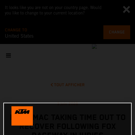
It looks like you are not on your country page. Would
you like to change to your current location?
CHANGE TO
CHANGE
United States
TOUT AFFICHER
3 juin 2026
ELI TOMAC TAKING TIME OUT TO
RECOVER FOLLOWING FOX