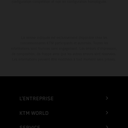
configuration compétition et non en configuration homologuée.
La remise indiquée est exclusivement disponible chez les
concessionnaires KTM participants et autorisés. Toutes les
informations sont fournies sans engagement. Les erreurs d'impression,
de composition, de frappe ainsi que les autres erreurs sont réservées.
Les informations peuvent être modifiées à tout moment sans préavis.
L’ENTREPRISE
KTM WORLD
SERVICE