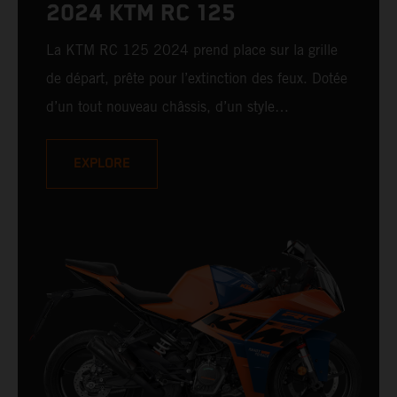
2024 KTM RC 125
La KTM RC 125 2024 prend place sur la grille
de départ, prête pour l’extinction des feux. Dotée
d’un tout nouveau châssis, d’un style
spectaculaire inspiré du MotoGP™, ainsi que
d’une maniabilité et d’une ergonomie améliorées,
EXPLORE
la KTM RC 125 est prête à affronter la route ou
le circuit, te donnant l’impression d’être un vrai
pilote.