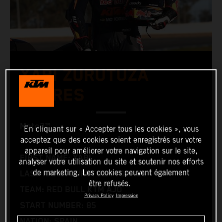
XABI ZURUTUZA
TORRES
Moto3™
En cliquant sur « Accepter tous les cookies », vous
acceptez que des cookies soient enregistrés sur votre
appareil pour améliorer votre navigation sur le site,
FIRST NAME: XABI
analyser votre utilisation du site et soutenir nos efforts
de marketing. Les cookies peuvent également
LAST NAME: ZURUTUZA TORRES
être refusés.
TEAM: RED BULL KTM AJO
Privacy Policy
Impression
START NUMBER: 85
NATION: SPAIN