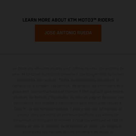
LEARN MORE ABOUT KTM MOTO3™ RIDERS
JOSE ANTONIO RUEDA
Le détail des véhicules illustrés peut différer de celui des modèles de
série, et certaines illustrations présentent des équipements optionnels
disponibles avec surcoût. Toutes les informations concernant le
contenu de la livraison, l'apparence, les services, les dimensions et le
poids sont non-contractuelles et fournies à titre indicatif sous réserve
d'erreurs, de défauts d'impression, de mise en page et de saisie; ces
informations sont sujettes à modification sans notification préalable.
Dans le cas des surfaces revêtues, il peut y avoir des différences de
couleur dues aux écarts de processus habituels. Les valeurs de
consommation indiquées se réfèrent à l'état des véhicules en état de
marche en série au moment de la livraison en usine. Les images et
illustrations des modèles Enduro présentent les motos en