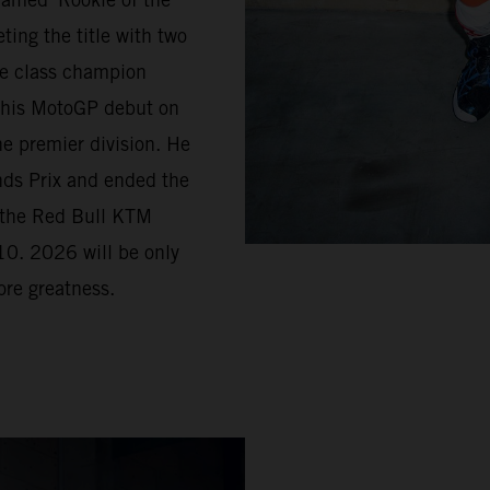
ing the title with two
te class champion
 his MotoGP debut on
he premier division. He
ands Prix and ended the
n the Red Bull KTM
10. 2026 will be only
ore greatness.