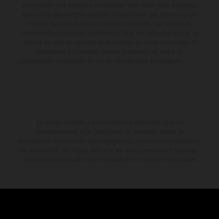
informations sont sujettes à modification sans notification préalable.
Dans le cas des surfaces revêtues, il peut y avoir des différences de
couleur dues aux écarts de processus habituels. Les valeurs de
consommation indiquées se réfèrent à l'état des véhicules en état de
marche en série au moment de la livraison en usine. Les images et
illustrations des modèles Enduro présentent les motos en
configuration compétition et non en configuration homologuée.
La remise indiquée est exclusivement disponible chez les
concessionnaires KTM participants et autorisés. Toutes les
informations sont fournies sans engagement. Les erreurs d'impression,
de composition, de frappe ainsi que les autres erreurs sont réservées.
Les informations peuvent être modifiées à tout moment sans préavis.