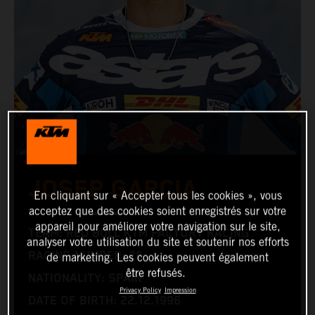
JOSEP GARCIA
En cliquant sur « Accepter tous les cookies », vous
acceptez que des cookies soient enregistrés sur votre
appareil pour améliorer votre navigation sur le site,
TEAM: RED BULL KTM FACTORY RACING
analyser votre utilisation du site et soutenir nos efforts
RACING NUMBER: 26
de marketing. Les cookies peuvent également
être refusés.
NATIONALITY: SPAIN
Privacy Policy
Impression
DATE OF BIRTH: 22.12.1996