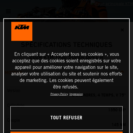
✕
SPÉCIFICATIONS TECHNIQUES
En cliquant sur « Accepter tous les cookies », vous
2024 KTM 1390 SUPER DUKE R
acceptez que des cookies soient enregistrés sur votre
appareil pour améliorer votre navigation sur le site,
MOTEUR
analyser votre utilisation du site et soutenir nos efforts
de marketing. Les cookies peuvent également
être refusés.
Version
2 CYLINDRES, 4 TEMPS, V 75°
Privacy Policy
Impression
Cylindrée
1350 CM³
TOUT REFUSER
Couple
145 NM