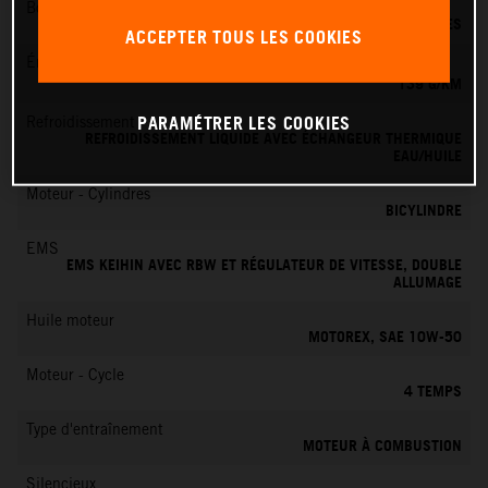
Boîte de vitesses
6 VITESSES
ACCEPTER TOUS LES COOKIES
Émissions de CO
2
139 G/KM
PARAMÉTRER LES COOKIES
Refroidissement
REFROIDISSEMENT LIQUIDE AVEC ÉCHANGEUR THERMIQUE
EAU/HUILE
Moteur - Cylindres
BICYLINDRE
EMS
EMS KEIHIN AVEC RBW ET RÉGULATEUR DE VITESSE, DOUBLE
ALLUMAGE
Huile moteur
MOTOREX, SAE 10W-50
Moteur - Cycle
4 TEMPS
Type d'entraînement
MOTEUR À COMBUSTION
Silencieux