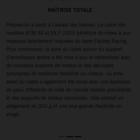
MAÎTRISE TOTALE
Prépare-toi à partir à l’assaut des bermes. Le cadre des
L
à
modèles KTM SX et SX-F 2025 bénéficie de mises à jour
d
majeures directement inspirées du team Factory Racing.
l
Pour commencer, la zone du cadre autour du support
r
r
d’amortisseur arrière a été mise à jour et rationalisée avec
p
de nouveaux supports de moteur et des découpes
e
synonymes de meilleure flexibilité du châssis. La zone
s
avant du cadre a également été revue avec une épaisseur
p
de paroi différente de celle de l’année modèle précédente
a
et des supports de moteur renouvelés. Cela permet un
s
allègement de 300 g et une plus grande flexibilité en
virage.