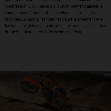
es
compression (DCC) réglable à la main permet d’ajuster le
o
comportement à haute et basse vitesses en quelques
T
secondes. À l’avant, les fourches peuvent également être
c
facilement réglées à la main grâce aux crans placés au bas
a
du pied de fourche et sur le cache supérieur.
p
a
S