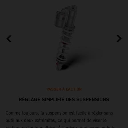
PASSER À L’ACTION
RÉGLAGE SIMPLIFIÉ DES SUSPENSIONS
ir
Comme toujours, la suspension est facile à régler sans
G
outil aux deux extrémités, ce qui permet de viser le
j
podium en toute maîtrise. À l’arrière, une commande bi-
r