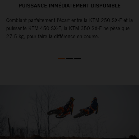
PUISSANCE IMMÉDIATEMENT DISPONIBLE
Comblant parfaitement l’écart entre la KTM 250 SX-F et la
T
puissante KTM 450 SX-F, la KTM 350 SX-F ne pèse que
F
27,5 kg, pour faire la différence en course.
n
er
r
h
e
s
l
l
b
Q
v
v