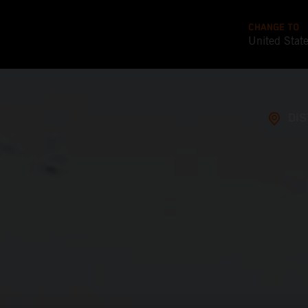
CHANGE TO
United Stat
DI