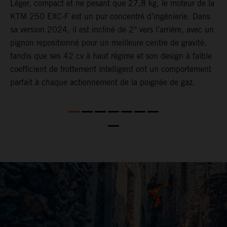
F,
Léger, compact et ne pesant que 27,8 kg, le moteur de la
L
KTM 250 EXC-F est un pur concentré d’ingénierie. Dans
d
sa version 2024, il est incliné de 2° vers l’arrière, avec un
L
pignon repositionné pour un meilleure centre de gravité,
s
tandis que ses 42 cv à haut régime et son design à faible
l
coefficient de frottement intelligent ont un comportement
o
parfait à chaque actionnement de la poignée de gaz.
t
e
l
L
n
2