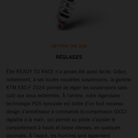
SETTING THE SAG
RÉGLAGES
Être READY TO RACE n’a jamais été aussi facile. Grâce,
G
notamment, à ses toutes nouvelles suspensions, la gamme
j
un
KTM EXC-F 2024 permet de régler les suspensions sans
d
outil aux deux extrémités. À l’arrière, notre légendaire
d
technologie PDS éprouvée est dotée d’un tout nouveau
e
design d’amortisseur à commande bi-compression (DCC)
p
réglable à la main, qui permet au pilote d’ajuster le
a
comportement à haute et basse vitesses, en quelques
s
secondes. À l’avant, les fourches sont également
d