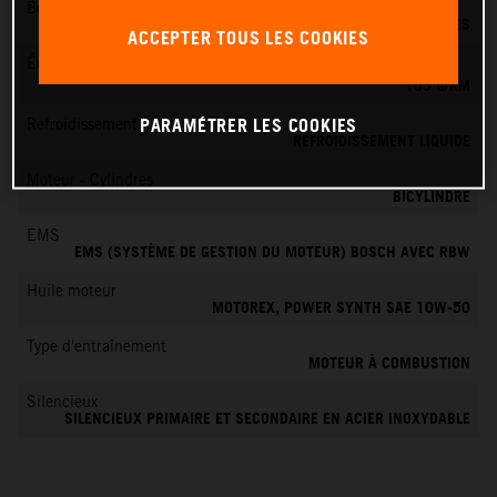
Boîte de vitesses
6 VITESSES
ACCEPTER TOUS LES COOKIES
Émissions de CO
2
103 G/KM
PARAMÉTRER LES COOKIES
Refroidissement
REFROIDISSEMENT LIQUIDE
Moteur - Cylindres
BICYLINDRE
EMS
EMS (SYSTÈME DE GESTION DU MOTEUR) BOSCH AVEC RBW
Huile moteur
MOTOREX, POWER SYNTH SAE 10W-50
Type d'entraînement
MOTEUR À COMBUSTION
Silencieux
SILENCIEUX PRIMAIRE ET SECONDAIRE EN ACIER INOXYDABLE