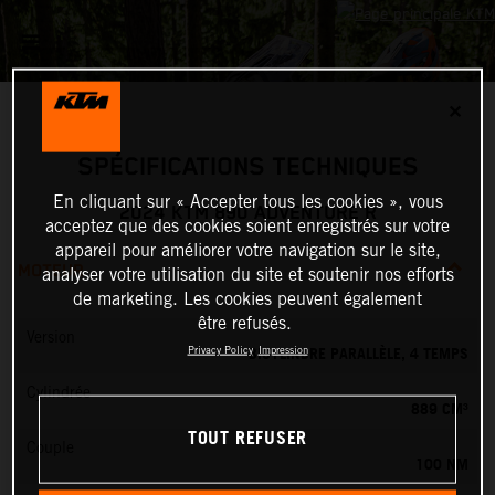
✕
SPÉCIFICATIONS TECHNIQUES
En cliquant sur « Accepter tous les cookies », vous
2024 KTM 890 ADVENTURE R
acceptez que des cookies soient enregistrés sur votre
appareil pour améliorer votre navigation sur le site,
MOTEUR
analyser votre utilisation du site et soutenir nos efforts
de marketing. Les cookies peuvent également
être refusés.
Version
BICYLINDRE PARALLÈLE, 4 TEMPS
Privacy Policy
Impression
Cylindrée
889 CM³
TOUT REFUSER
Couple
100 NM