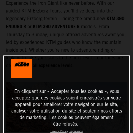
Experience the Iron Giant like never before. With our
guided KTM Erzberg Tours, you’ll dive deep into the
KTM 390
legendary Erzberg terrain – riding the brand‑new
ENDURO R
KTM 390 ADVENTURE R
or
models. From
Thursday to Sunday, unique offroad adventures await you,
led by experienced KTM guides who know the mountain
inside out. Whether you're new to adventure riding or
looking to take your skills to the next level – our tours are
all experience levels
designed for
.
En cliquant sur « Accepter tous les cookies », vous
acceptez que des cookies soient enregistrés sur votre
appareil pour améliorer votre navigation sur le site,
analyser votre utilisation du site et soutenir nos efforts
de marketing. Les cookies peuvent également
être refusés.
Privacy Policy
Impression