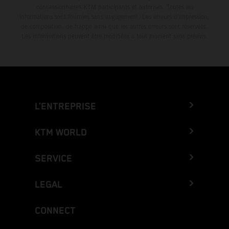
concessionnaires KTM participants et autorisés. Toutes les
informations sont fournies sans engagement. Les erreurs d'impression,
de composition, de frappe ainsi que les autres erreurs sont réservées.
Les informations peuvent être modifiées à tout moment sans préavis.
L’ENTREPRISE
KTM WORLD
SERVICE
LEGAL
CONNECT