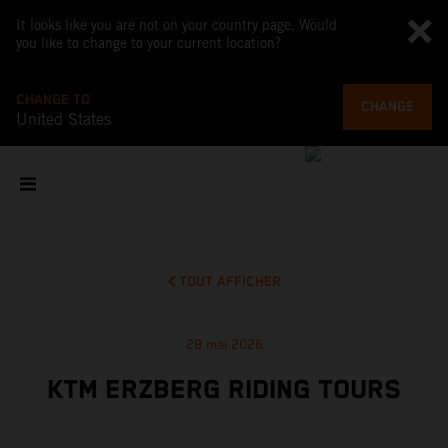
It looks like you are not on your country page. Would
you like to change to your current location?
CHANGE TO
CHANGE
United States
TOUT AFFICHER
28 mai 2026
KTM ERZBERG RIDING TOURS