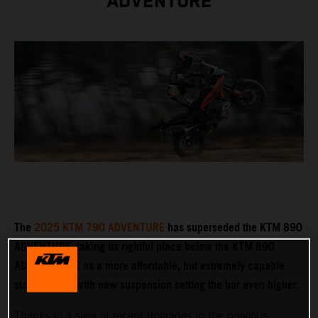
ADVENTURE
The
2025 KTM 790 ADVENTURE
has superseded the KTM 890
ADVENTURE, taking its rightful place below the KTM 890
ADVENTURE R as a more affordable, but extremely capable
stablemate – with new suspension setting the bar even higher.
Thanks to a slew of recent upgrades in the previous