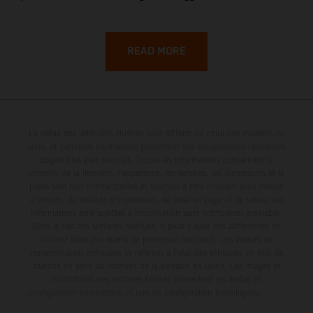
backroads, and wild coastal scenery, often with
surprisingly low traffic once you leave the main tourist
corridors. That’s exactly why a Sardinia Offroad Loop
READ MORE
works so well: it links the island’s interior massifs with
dramatic coastlines, letting you chase grip one hour and
turquoise horizons the next.
Le détail des véhicules illustrés peut différer de celui des modèles de
série, et certaines illustrations présentent des équipements optionnels
disponibles avec surcoût. Toutes les informations concernant le
contenu de la livraison, l'apparence, les services, les dimensions et le
poids sont non-contractuelles et fournies à titre indicatif sous réserve
d'erreurs, de défauts d'impression, de mise en page et de saisie; ces
informations sont sujettes à modification sans notification préalable.
Dans le cas des surfaces revêtues, il peut y avoir des différences de
couleur dues aux écarts de processus habituels. Les valeurs de
consommation indiquées se réfèrent à l'état des véhicules en état de
marche en série au moment de la livraison en usine. Les images et
illustrations des modèles Enduro présentent les motos en
configuration compétition et non en configuration homologuée.