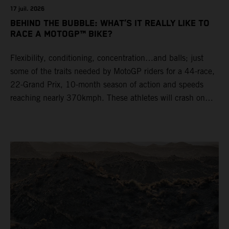
17 juil. 2026
BEHIND THE BUBBLE: WHAT’S IT REALLY LIKE TO
RACE A MOTOGP™ BIKE?
Flexibility, conditioning, concentration…and balls; just
some of the traits needed by MotoGP riders for a 44-race,
22-Grand Prix, 10-month season of action and speeds
reaching nearly 370kmph. These athletes will crash on
average 15 times a campaign (based on 2025 official
figures) and will steer fine-tuned prototype machinery
around a range of different circuits and weather
conditions.