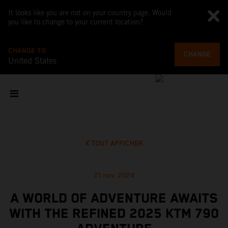
It looks like you are not on your country page. Would
you like to change to your current location?
CHANGE TO
CHANGE
United States
TOUT AFFICHER
21 nov. 2024
A WORLD OF ADVENTURE AWAITS
WITH THE REFINED 2025 KTM 790