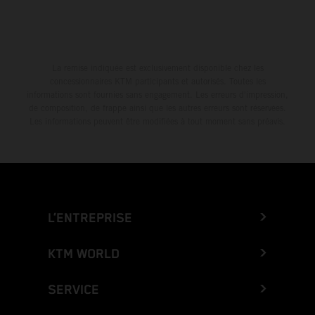
La remise indiquée est exclusivement disponible chez les
concessionnaires KTM participants et autorisés. Toutes les
informations sont fournies sans engagement. Les erreurs d'impression,
de composition, de frappe ainsi que les autres erreurs sont réservées.
Les informations peuvent être modifiées à tout moment sans préavis.
L’ENTREPRISE
KTM WORLD
SERVICE