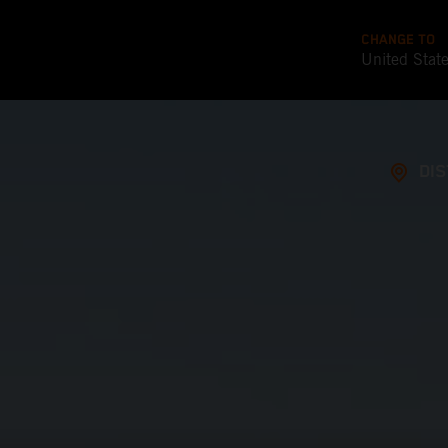
CHANGE TO
United Stat
DI