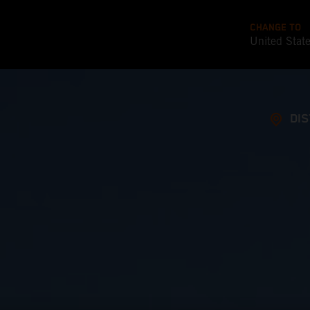
CHANGE TO
United Stat
DI