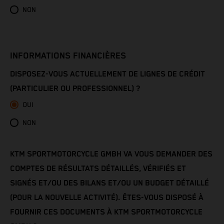
Côte d’Ivoire
NON
Denmark
Djibouti
INFORMATIONS FINANCIÈRES
DISPOSEZ-VOUS ACTUELLEMENT DE LIGNES DE CRÉDIT
Dominica
(PARTICULIER OU PROFESSIONNEL) ?
Dominican Republic
OUI
NON
Ecuador
Egypt
KTM SPORTMOTORCYCLE GMBH VA VOUS DEMANDER DES
COMPTES DE RÉSULTATS DÉTAILLÉS, VÉRIFIÉS ET
El Salvador
SIGNÉS ET/OU DES BILANS ET/OU UN BUDGET DÉTAILLÉ
(POUR LA NOUVELLE ACTIVITÉ). ÊTES-VOUS DISPOSÉ À
Equatorial Guinea
FOURNIR CES DOCUMENTS À KTM SPORTMOTORCYCLE