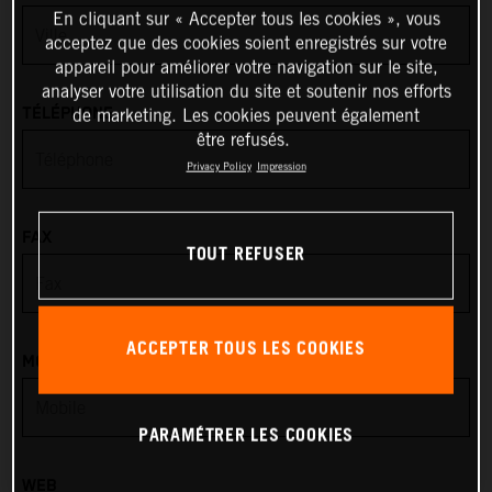
En cliquant sur « Accepter tous les cookies », vous
acceptez que des cookies soient enregistrés sur votre
Anguilla
appareil pour améliorer votre navigation sur le site,
analyser votre utilisation du site et soutenir nos efforts
Antarctica
TÉLÉPHONE
de marketing. Les cookies peuvent également
être refusés.
Antigua & Barbuda
Privacy Policy
Impression
Argentina
FAX
TOUT REFUSER
Armenia
Aruba
ACCEPTER TOUS LES COOKIES
MOBILE
Australia
PARAMÉTRER LES COOKIES
Austria
WEB
Azerbaijan