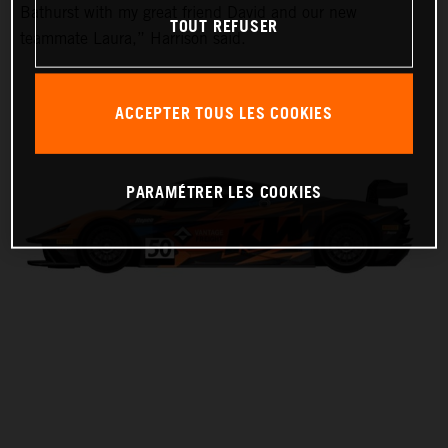
Bathurst with my great friend David and our new
TOUT REFUSER
teammate Laura,” Harrison said.
ACCEPTER TOUS LES COOKIES
PARAMÉTRER LES COOKIES