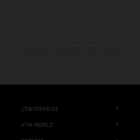
configuration compétition et non en configuration homologuée.
La remise indiquée est exclusivement disponible chez les
concessionnaires KTM participants et autorisés. Toutes les
informations sont fournies sans engagement. Les erreurs d'impression,
de composition, de frappe ainsi que les autres erreurs sont réservées.
Les informations peuvent être modifiées à tout moment sans préavis.
L’ENTREPRISE
KTM WORLD