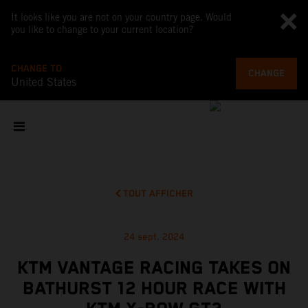
It looks like you are not on your country page. Would
you like to change to your current location?
CHANGE TO
CHANGE
United States
TOUT AFFICHER
24 sept. 2024
KTM VANTAGE RACING TAKES ON
BATHURST 12 HOUR RACE WITH