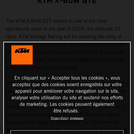
KTM X-BOW GT2
The KTM X-BOW GT2 returns to one of the most
spectacular races of the year in 2024: the Bathurst 12
Hour. KTM Vantage Racing will be handling the entry at
the famous endurance race in Australia, and the team will
be travelling to Mount Panorama Circuit with a strong line-
up. Alongside Trent Harrison and David Crampton will be
KTM works driver Laura Kraihamer.
En cliquant sur « Accepter tous les cookies », vous
With the traditional race start before sunrise, a punishing
acceptez que des cookies soient enregistrés sur votre
appareil pour améliorer votre navigation sur le site,
circuit with little run-off to speak of and huge, unforgiving
analyser votre utilisation du site et soutenir nos efforts
walls of rock, it’s no wonder that the Bathurst 12 Hour is
de marketing. Les cookies peuvent également
so popular among fans and drivers alike. Trent Harrison is
être refusés.
particularly looking forward to the 2024 edition, as the
Privacy Policy
Impression
Aussie will be taking on the race for the fifth time with
teammate David Crampton. “I am so excited to be back in