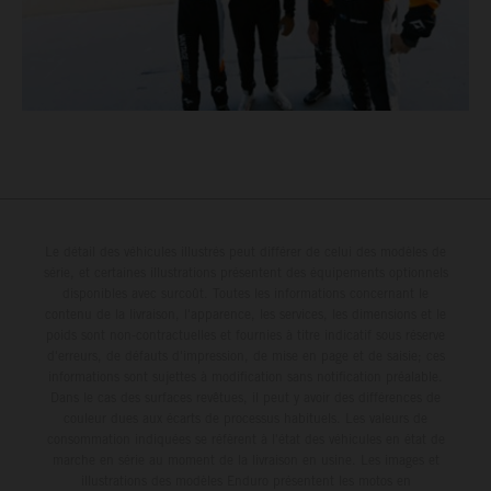
Le détail des véhicules illustrés peut différer de celui des modèles de
série, et certaines illustrations présentent des équipements optionnels
disponibles avec surcoût. Toutes les informations concernant le
contenu de la livraison, l'apparence, les services, les dimensions et le
poids sont non-contractuelles et fournies à titre indicatif sous réserve
d'erreurs, de défauts d'impression, de mise en page et de saisie; ces
informations sont sujettes à modification sans notification préalable.
Dans le cas des surfaces revêtues, il peut y avoir des différences de
couleur dues aux écarts de processus habituels. Les valeurs de
consommation indiquées se réfèrent à l'état des véhicules en état de
marche en série au moment de la livraison en usine. Les images et
illustrations des modèles Enduro présentent les motos en