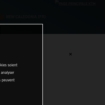
NEW CALEDONIA (FR)
✕
kies soient
, analyser
es peuvent