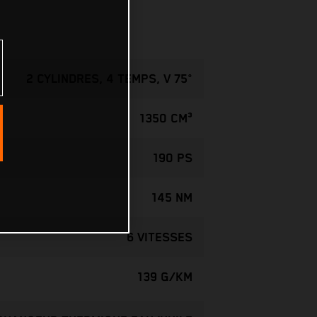
2 CYLINDRES, 4 TEMPS, V 75°
1350 CM³
190 PS
145 NM
6 VITESSES
139 G/KM