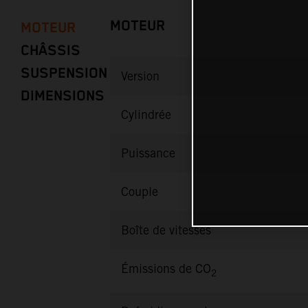
MOTEUR
MOTEUR
CHÂSSIS
SUSPENSION
Version
DIMENSIONS
Cylindrée
Puissance
Couple
Boîte de vitesses
Émissions de CO
2