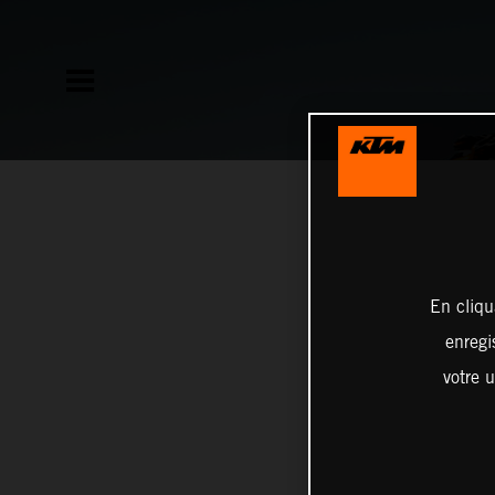
En cliqu
enregi
votre u