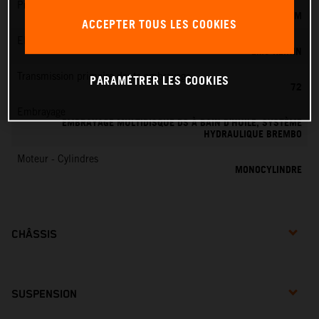
Préparation du mélange
KEIHIN EFI, CORPS DE PAPILLON 44 MM
ACCEPTER TOUS LES COOKIES
EMS
EMS KEIHIN
Transmission primaire dents embrayage
PARAMÉTRER LES COOKIES
72
Embrayage
EMBRAYAGE MULTIDISQUE DS À BAIN D’HUILE, SYSTÈME
HYDRAULIQUE BREMBO
Moteur - Cylindres
MONOCYLINDRE
CHÂSSIS
SUSPENSION