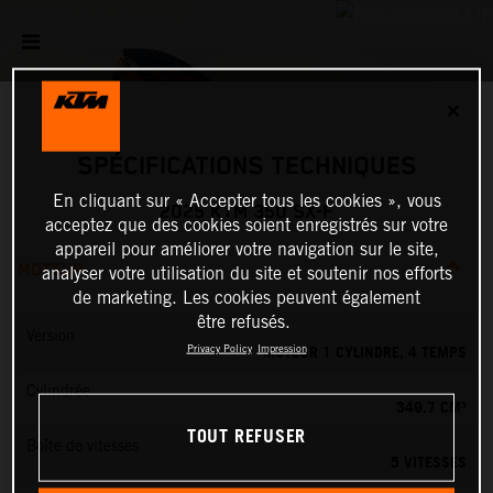
✕
SPÉCIFICATIONS TECHNIQUES
En cliquant sur « Accepter tous les cookies », vous
2025 KTM 350 SX-F
acceptez que des cookies soient enregistrés sur votre
appareil pour améliorer votre navigation sur le site,
MOTEUR
analyser votre utilisation du site et soutenir nos efforts
de marketing. Les cookies peuvent également
être refusés.
Version
MOTEUR 1 CYLINDRE, 4 TEMPS
Privacy Policy
Impression
Cylindrée
349.7 CM³
TOUT REFUSER
Boîte de vitesses
5 VITESSES