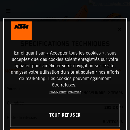
✕
SPÉCIFICATIONS TECHNIQUES
En cliquant sur « Accepter tous les cookies », vous
2026 KTM 300 SX
acceptez que des cookies soient enregistrés sur votre
appareil pour améliorer votre navigation sur le site,
MOTEUR
analyser votre utilisation du site et soutenir nos efforts
de marketing. Les cookies peuvent également
être refusés.
Version
MOTEUR MONOCYLINDRE, 2 TEMPS
Privacy Policy
Impression
Cylindrée
293.2 CM³
TOUT REFUSER
Boîte de vitesses
5 VITESSES