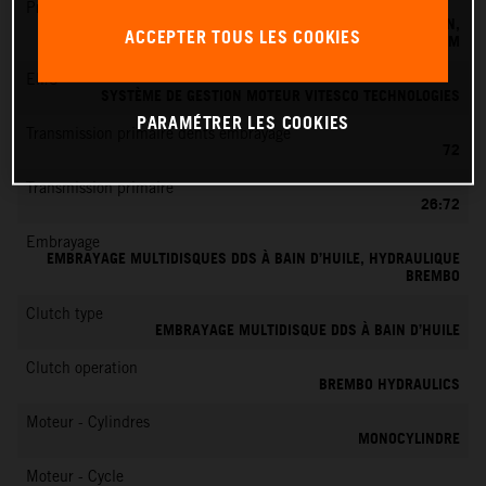
Préparation du mélange
SYSTÈME D'INJECTION ÉLECTRONIQUE DE CARBURANT KEIHIN,
ACCEPTER TOUS LES COOKIES
BOÎTIER PAPILLON 39 MM
EMS
SYSTÈME DE GESTION MOTEUR VITESCO TECHNOLOGIES
PARAMÉTRER LES COOKIES
Transmission primaire dents embrayage
72
Transmission primaire
26:72
Embrayage
EMBRAYAGE MULTIDISQUES DDS À BAIN D’HUILE, HYDRAULIQUE
BREMBO
Clutch type
EMBRAYAGE MULTIDISQUE DDS À BAIN D’HUILE
Clutch operation
BREMBO HYDRAULICS
Moteur - Cylindres
MONOCYLINDRE
Moteur - Cycle