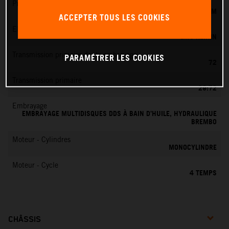
Préparation du mélange
KEIHIN EFI, CORPS DE PAPILLON 42 MM
ACCEPTER TOUS LES COOKIES
EMS
EMS KEIHIN
Transmission primaire dents embrayage
PARAMÉTRER LES COOKIES
72
Transmission primaire
29:72
Embrayage
EMBRAYAGE MULTIDISQUES DDS À BAIN D’HUILE, HYDRAULIQUE
BREMBO
Moteur - Cylindres
MONOCYLINDRE
Moteur - Cycle
4 TEMPS
CHÂSSIS