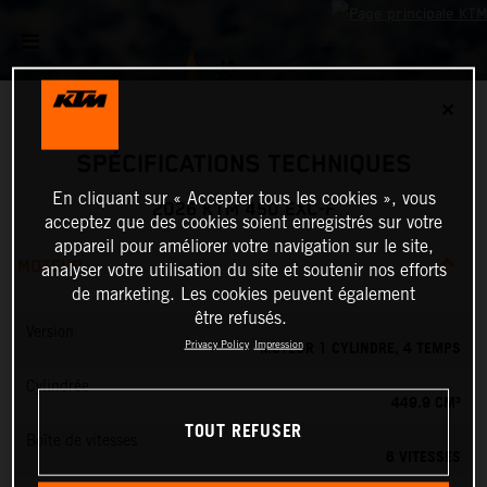
✕
SPÉCIFICATIONS TECHNIQUES
En cliquant sur « Accepter tous les cookies », vous
2026 KTM 450 EXC-F
acceptez que des cookies soient enregistrés sur votre
appareil pour améliorer votre navigation sur le site,
MOTEUR
analyser votre utilisation du site et soutenir nos efforts
de marketing. Les cookies peuvent également
être refusés.
Version
MOTEUR 1 CYLINDRE, 4 TEMPS
Privacy Policy
Impression
Cylindrée
449.9 CM³
TOUT REFUSER
Boîte de vitesses
6 VITESSES