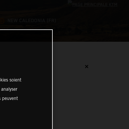
NEW CALEDONIA (FR)
✕
kies soient
, analyser
es peuvent