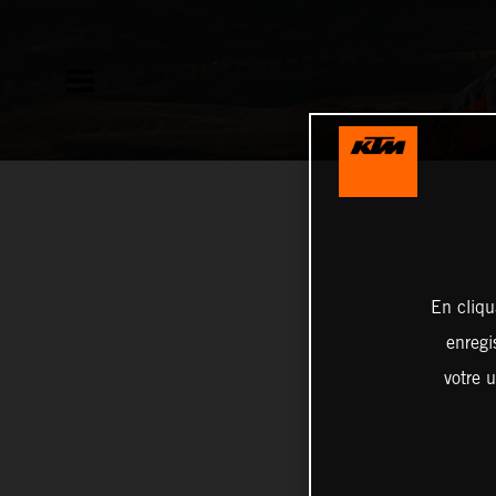
En cliqu
enregi
votre u