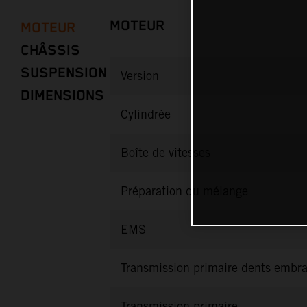
MOTEUR
MOTEUR
CHÂSSIS
SUSPENSION
Version
DIMENSIONS
Cylindrée
Boîte de vitesses
Préparation du mélange
EMS
Transmission primaire dents embr
Transmission primaire