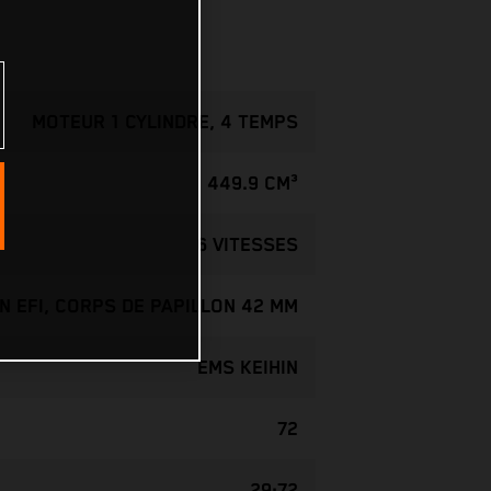
MOTEUR 1 CYLINDRE, 4 TEMPS
449.9 CM³
6 VITESSES
IN EFI, CORPS DE PAPILLON 42 MM
EMS KEIHIN
72