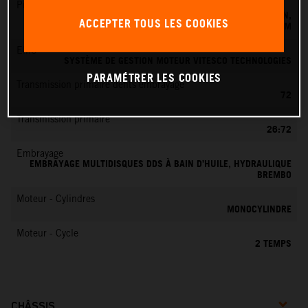
Préparation du mélange
SYSTÈME D'INJECTION ÉLECTRONIQUE DE CARBURANT KEIHIN,
ACCEPTER TOUS LES COOKIES
BOÎTIER PAPILLON 39 MM
EMS
SYSTÈME DE GESTION MOTEUR VITESCO TECHNOLOGIES
PARAMÉTRER LES COOKIES
Transmission primaire dents embrayage
72
Transmission primaire
26:72
Embrayage
EMBRAYAGE MULTIDISQUES DDS À BAIN D’HUILE, HYDRAULIQUE
BREMBO
Moteur - Cylindres
MONOCYLINDRE
Moteur - Cycle
2 TEMPS
CHÂSSIS