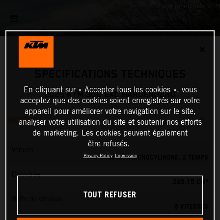
✕
SPÉCIFICATIONS TECHNIQUES
En cliquant sur « Accepter tous les cookies », vous
2025 KTM 300 EXC HARDENDURO
acceptez que des cookies soient enregistrés sur votre
appareil pour améliorer votre navigation sur le site,
MOTEUR
analyser votre utilisation du site et soutenir nos efforts
de marketing. Les cookies peuvent également
être refusés.
Version
MOTEUR MONOCYLINDRE, 2 TEMPS
Privacy Policy
Impression
Cylindrée
293.15 CM³
TOUT REFUSER
Boîte de vitesses
6 VITESSES