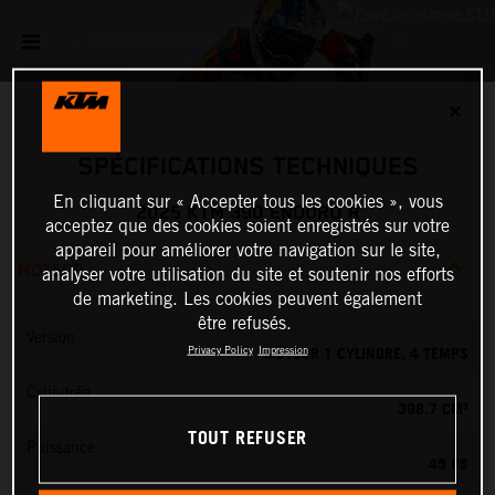
✕
SPÉCIFICATIONS TECHNIQUES
En cliquant sur « Accepter tous les cookies », vous
2025 KTM 390 ENDURO R
acceptez que des cookies soient enregistrés sur votre
appareil pour améliorer votre navigation sur le site,
MOTEUR
analyser votre utilisation du site et soutenir nos efforts
de marketing. Les cookies peuvent également
être refusés.
Version
MOTEUR 1 CYLINDRE, 4 TEMPS
Privacy Policy
Impression
Cylindrée
398.7 CM³
TOUT REFUSER
Puissance
45 PS