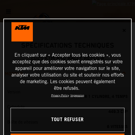
✕
SPÉCIFICATIONS TECHNIQUES
En cliquant sur « Accepter tous les cookies », vous
2025 KTM 450 RALLY REPLICA
acceptez que des cookies soient enregistrés sur votre
appareil pour améliorer votre navigation sur le site,
MOTEUR
analyser votre utilisation du site et soutenir nos efforts
de marketing. Les cookies peuvent également
être refusés.
Version
MOTEUR 1 CYLINDRE, 4 TEMPS
Privacy Policy
Impression
Cylindrée
449.3 CM³
TOUT REFUSER
Boîte de vitesses
6 VITESSES