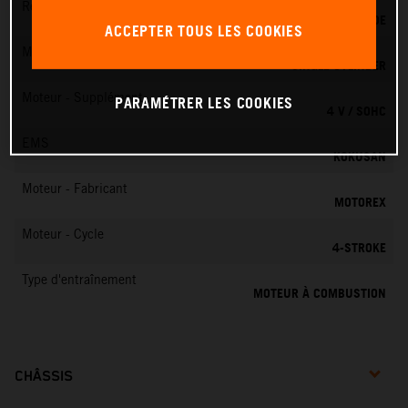
Refroidissement
REFROIDISSEMENT LIQUIDE
ACCEPTER TOUS LES COOKIES
Moteur - Cylindres
SINGLE CYLINDER
Moteur - Supplément
PARAMÉTRER LES COOKIES
4 V / SOHC
EMS
KOKUSAN
Moteur - Fabricant
MOTOREX
Moteur - Cycle
4-STROKE
Type d'entraînement
MOTEUR À COMBUSTION
CHÂSSIS